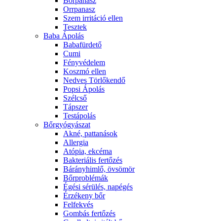
Bőrpanasz
Orrpanasz
Szem irritáció ellen
Tesztek
Baba Ápolás
Babafürdető
Cumi
Fényvédelem
Koszmó ellen
Nedves Törlőkendő
Popsi Ápolás
Szélcső
Tápszer
Testápolás
Bőrgyógyászat
Akné, pattanások
Allergia
Atópia, ekcéma
Bakteriális fertőzés
Bárányhimlő, övsömör
Bőrproblémák
Égési sérülés, napégés
Érzékeny bőr
Felfekvés
Gombás fertőzés