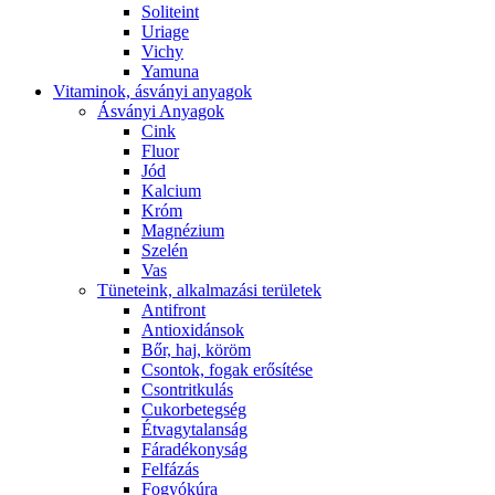
Soliteint
Uriage
Vichy
Yamuna
Vitaminok, ásványi anyagok
Ásványi Anyagok
Cink
Fluor
Jód
Kalcium
Króm
Magnézium
Szelén
Vas
Tüneteink, alkalmazási területek
Antifront
Antioxidánsok
Bőr, haj, köröm
Csontok, fogak erősítése
Csontritkulás
Cukorbetegség
Étvagytalanság
Fáradékonyság
Felfázás
Fogyókúra