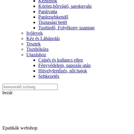
Kéztörlők
Köröm,bőrvágó, sarokgyalu
Papírvatta
Papírzsebkendő
Tisztasági betét
Tusfürdő, Folyékony szappan
Ivólevek
Kéz és Lábápolás
Tesztek
Tisztítókúra
Utazáshoz
Csípés és kullancs ellen
Fényvédelem, napozás után
Hüvelyfertőzés, női bajok
Sebkezelés
bezár
Epatikák webshop