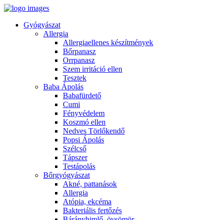
Gyógyászat
Allergia
Allergiaellenes készítmények
Bőrpanasz
Orrpanasz
Szem irritáció ellen
Tesztek
Baba Ápolás
Babafürdető
Cumi
Fényvédelem
Koszmó ellen
Nedves Törlőkendő
Popsi Ápolás
Szélcső
Tápszer
Testápolás
Bőrgyógyászat
Akné, pattanások
Allergia
Atópia, ekcéma
Bakteriális fertőzés
Bárányhimlő, övsömör