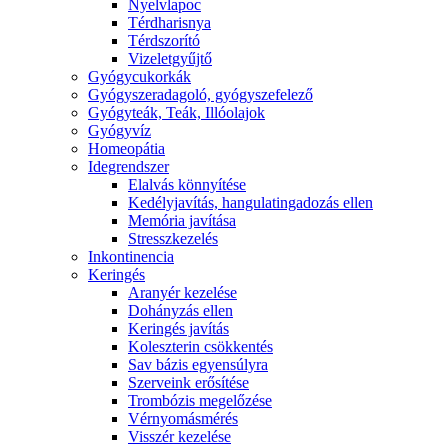
Nyelvlapoc
Térdharisnya
Térdszorító
Vizeletgyűjtő
Gyógycukorkák
Gyógyszeradagoló, gyógyszefelező
Gyógyteák, Teák, Illóolajok
Gyógyvíz
Homeopátia
Idegrendszer
Elalvás könnyítése
Kedélyjavítás, hangulatingadozás ellen
Memória javítása
Stresszkezelés
Inkontinencia
Keringés
Aranyér kezelése
Dohányzás ellen
Keringés javítás
Koleszterin csökkentés
Sav bázis egyensúlyra
Szerveink erősítése
Trombózis megelőzése
Vérnyomásmérés
Visszér kezelése