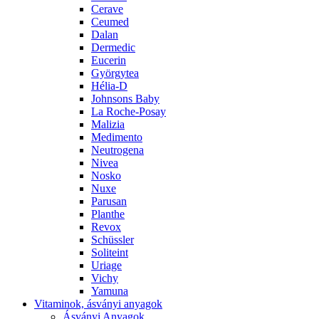
Cerave
Ceumed
Dalan
Dermedic
Eucerin
Györgytea
Hélia-D
Johnsons Baby
La Roche-Posay
Malizia
Medimento
Neutrogena
Nivea
Nosko
Nuxe
Parusan
Planthe
Revox
Schüssler
Soliteint
Uriage
Vichy
Yamuna
Vitaminok, ásványi anyagok
Ásványi Anyagok