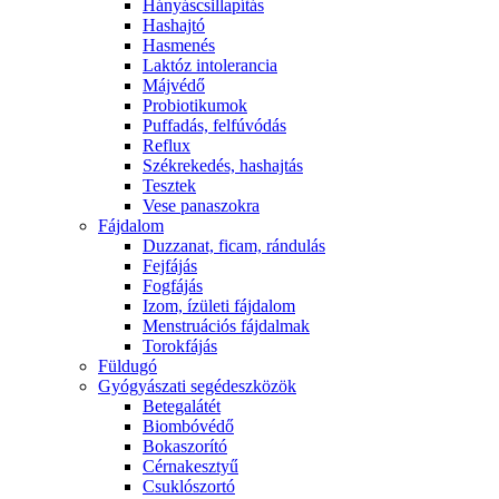
Hányáscsillapítás
Hashajtó
Hasmenés
Laktóz intolerancia
Májvédő
Probiotikumok
Puffadás, felfúvódás
Reflux
Székrekedés, hashajtás
Tesztek
Vese panaszokra
Fájdalom
Duzzanat, ficam, rándulás
Fejfájás
Fogfájás
Izom, ízületi fájdalom
Menstruációs fájdalmak
Torokfájás
Füldugó
Gyógyászati segédeszközök
Betegalátét
Biombóvédő
Bokaszorító
Cérnakesztyű
Csuklószortó