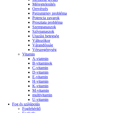
Méregtelenítés
Orrvérzés
Pajzsmirigy probléma
Potencia zavarok
Prosztata probléma
Szempanaszok
Szívpanaszok
Utazási betegség
Változókor
Várandósság
Vérszegénység
Vitamin
A-viatmin
B-vitaminok
C-vitamin
D-vitamin
E-vitamin
H-vitamin
K-vitamin
M-vitamin
multivitamin
U-vitamin
Fog és szájápolás
Fogfehérítő