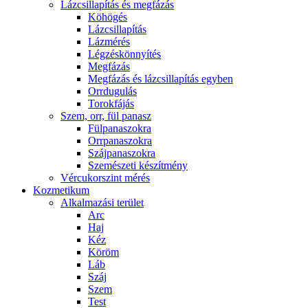
Lázcsillapítás és megfázás
Köhögés
Lázcsillapítás
Lázmérés
Légzéskönnyítés
Megfázás
Megfázás és lázcsillapítás egyben
Orrdugulás
Torokfájás
Szem, orr, fül panasz
Fülpanaszokra
Orrpanaszokra
Szájpanaszokra
Szemészeti készítmény
Vércukorszint mérés
Kozmetikum
Alkalmazási terület
Arc
Haj
Kéz
Köröm
Láb
Száj
Szem
Test