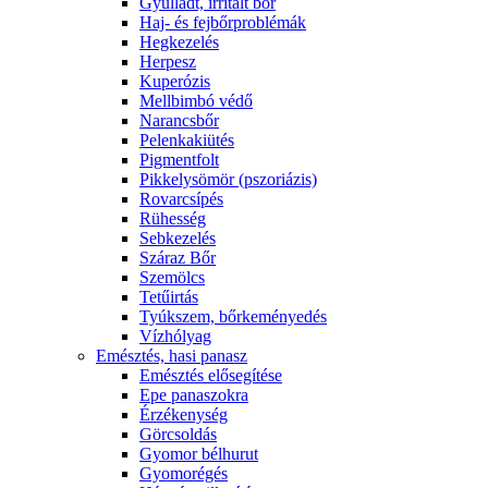
Gyulladt, irritált bőr
Haj- és fejbőrproblémák
Hegkezelés
Herpesz
Kuperózis
Mellbimbó védő
Narancsbőr
Pelenkakiütés
Pigmentfolt
Pikkelysömör (pszoriázis)
Rovarcsípés
Rühesség
Sebkezelés
Száraz Bőr
Szemölcs
Tetűirtás
Tyúkszem, bőrkeményedés
Vízhólyag
Emésztés, hasi panasz
Emésztés elősegítése
Epe panaszokra
Érzékenység
Görcsoldás
Gyomor bélhurut
Gyomorégés