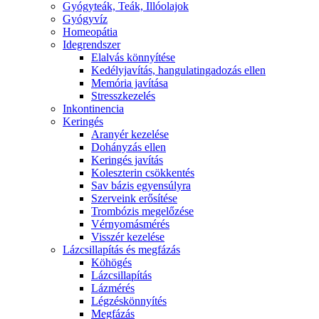
Gyógyteák, Teák, Illóolajok
Gyógyvíz
Homeopátia
Idegrendszer
Elalvás könnyítése
Kedélyjavítás, hangulatingadozás ellen
Memória javítása
Stresszkezelés
Inkontinencia
Keringés
Aranyér kezelése
Dohányzás ellen
Keringés javítás
Koleszterin csökkentés
Sav bázis egyensúlyra
Szerveink erősítése
Trombózis megelőzése
Vérnyomásmérés
Visszér kezelése
Lázcsillapítás és megfázás
Köhögés
Lázcsillapítás
Lázmérés
Légzéskönnyítés
Megfázás