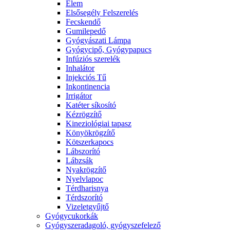
Elem
Elsősegély Felszerelés
Fecskendő
Gumilepedő
Gyógyászati Lámpa
Gyógycipő, Gyógypapucs
Infúziós szerelék
Inhalátor
Injekciós Tű
Inkontinencia
Irrigátor
Katéter síkosító
Kézrögzítő
Kineziológiai tapasz
Könyökrögzítő
Kötszerkapocs
Lábszorító
Lábzsák
Nyakrögzítő
Nyelvlapoc
Térdharisnya
Térdszorító
Vizeletgyűjtő
Gyógycukorkák
Gyógyszeradagoló, gyógyszefelező