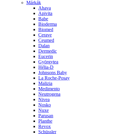
Márkák
Ahava
Apivita
Babe
Bioderma
Biomed
Cerave
Ceumed
Dalan
Dermedic
Eucerin
Györgytea
Hélia-D
Johnsons Baby
La Roche-Posay
Malizia
Medimento
Neutrogena
Nivea
Nosko
Nuxe
Parusan
Planthe
Revox
Schüssler