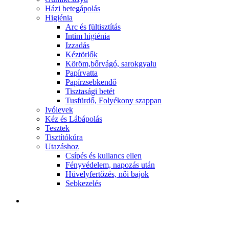
Házi betegápolás
Higiénia
Arc és fültisztítás
Intim higiénia
Izzadás
Kéztörlők
Köröm,bőrvágó, sarokgyalu
Papírvatta
Papírzsebkendő
Tisztasági betét
Tusfürdő, Folyékony szappan
Ivólevek
Kéz és Lábápolás
Tesztek
Tisztítókúra
Utazáshoz
Csípés és kullancs ellen
Fényvédelem, napozás után
Hüvelyfertőzés, női bajok
Sebkezelés