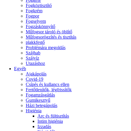
Fogkefe
Fogköztisztító
Fogkrém
Fogpor
Fogselyem
Fogzáskönnyítő
Műfogsor tároló és öblítő
Műfogsorögzítés és tisztítás
plakkfestő
Problémára megoldás
Szájhab
Szájvíz
Utazáshoz
Egyéb
Ajakápolás
Covid-19
Csípés és kullancs ellen
Fertőtlenítők, légfrissítők
Fogamzásgátlás
Gumikesztyű
Házi betegápolás
Higiénia
Arc és fültisztítás
Intim higiénia
Izzadás