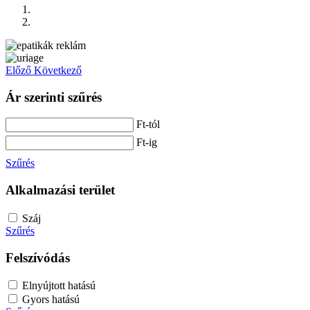
Előző
Következő
Ár szerinti szűrés
Ft-tól
Ft-ig
Szűrés
Alkalmazási terület
Száj
Szűrés
Felszívódás
Elnyújtott hatású
Gyors hatású