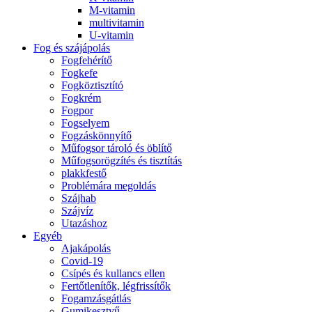
M-vitamin
multivitamin
U-vitamin
Fog és szájápolás
Fogfehérítő
Fogkefe
Fogköztisztító
Fogkrém
Fogpor
Fogselyem
Fogzáskönnyítő
Műfogsor tároló és öblítő
Műfogsorögzítés és tisztítás
plakkfestő
Problémára megoldás
Szájhab
Szájvíz
Utazáshoz
Egyéb
Ajakápolás
Covid-19
Csípés és kullancs ellen
Fertőtlenítők, légfrissítők
Fogamzásgátlás
Gumikesztyű