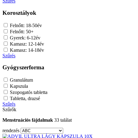
Szűrés
Korosztályok
Felnőtt: 18-50év
Felnőtt: 50+
Gyerek: 6-12év
Kamasz: 12-14év
Kamasz: 14-18év
Szűrés
Gyógyszerforma
Granulátum
Kapszula
Szopogatós tabletta
Tabletta, drazsé
Szűrés
Szűrők
Menstruációs fájdalmak
33 találat
rendezés