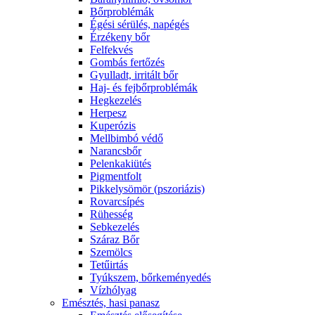
Bőrproblémák
Égési sérülés, napégés
Érzékeny bőr
Felfekvés
Gombás fertőzés
Gyulladt, irritált bőr
Haj- és fejbőrproblémák
Hegkezelés
Herpesz
Kuperózis
Mellbimbó védő
Narancsbőr
Pelenkakiütés
Pigmentfolt
Pikkelysömör (pszoriázis)
Rovarcsípés
Rühesség
Sebkezelés
Száraz Bőr
Szemölcs
Tetűirtás
Tyúkszem, bőrkeményedés
Vízhólyag
Emésztés, hasi panasz