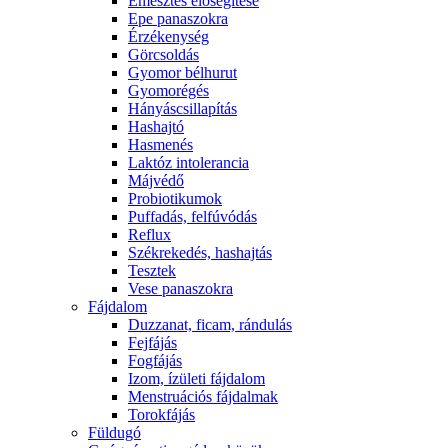
Emésztés elősegítése
Epe panaszokra
Érzékenység
Görcsoldás
Gyomor bélhurut
Gyomorégés
Hányáscsillapítás
Hashajtó
Hasmenés
Laktóz intolerancia
Májvédő
Probiotikumok
Puffadás, felfúvódás
Reflux
Székrekedés, hashajtás
Tesztek
Vese panaszokra
Fájdalom
Duzzanat, ficam, rándulás
Fejfájás
Fogfájás
Izom, ízületi fájdalom
Menstruációs fájdalmak
Torokfájás
Füldugó