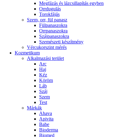
Megfázás és lázcsillapítás egyben
Orrdugulás
Torokfájás
Szem, orr, fül panasz
Fülpanaszokra
Orrpanaszokra
Szájpanaszokra
Szemészeti készítmény
Vércukorszint mérés
Kozmetikum
Alkalmazási terület
Arc
Haj
Kéz
Köröm
Láb
Száj
Szem
Test
Márkák
Ahava
Apivita
Babe
Bioderma
Biomed