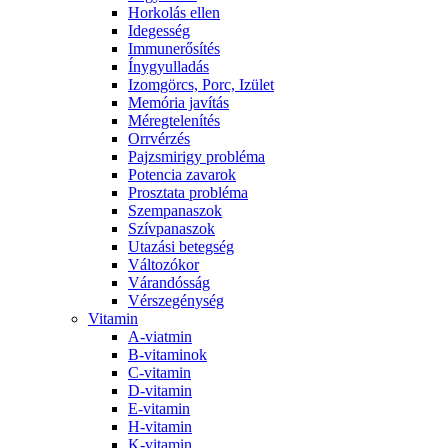
Horkolás ellen
Idegesség
Immunerősítés
Ínygyulladás
Izomgörcs, Porc, Izület
Memória javítás
Méregtelenítés
Orrvérzés
Pajzsmirigy probléma
Potencia zavarok
Prosztata probléma
Szempanaszok
Szívpanaszok
Utazási betegség
Változókor
Várandósság
Vérszegénység
Vitamin
A-viatmin
B-vitaminok
C-vitamin
D-vitamin
E-vitamin
H-vitamin
K-vitamin