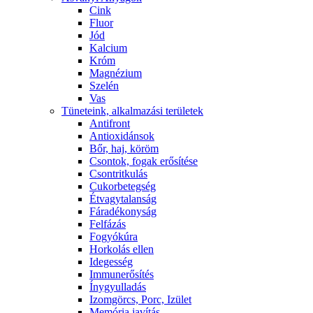
Cink
Fluor
Jód
Kalcium
Króm
Magnézium
Szelén
Vas
Tüneteink, alkalmazási területek
Antifront
Antioxidánsok
Bőr, haj, köröm
Csontok, fogak erősítése
Csontritkulás
Cukorbetegség
Étvagytalanság
Fáradékonyság
Felfázás
Fogyókúra
Horkolás ellen
Idegesség
Immunerősítés
Ínygyulladás
Izomgörcs, Porc, Izület
Memória javítás