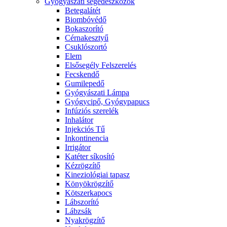
Gyógyászati segédeszközök
Betegalátét
Biombóvédő
Bokaszorító
Cérnakesztyű
Csuklószortó
Elem
Elsősegély Felszerelés
Fecskendő
Gumilepedő
Gyógyászati Lámpa
Gyógycipő, Gyógypapucs
Infúziós szerelék
Inhalátor
Injekciós Tű
Inkontinencia
Irrigátor
Katéter síkosító
Kézrögzítő
Kineziológiai tapasz
Könyökrögzítő
Kötszerkapocs
Lábszorító
Lábzsák
Nyakrögzítő