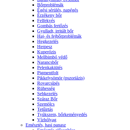
Bőrproblémák
Égési sérülés, napégés
Érzékeny bőr
Felfekvés
Gombás fertőzés
Gyulladt, irritált bőr
Haj- és fejbőrproblémák
Hegkezelés
Herpesz
Kuperózis
Mellbimbó védő
Narancsbőr
Pelenkakiütés
Pigmentfolt
Pikkelysömör (pszoriázis)
Rovarcsípés
Rühesség
Sebkezelés
Száraz Bőr
Szemölcs
Tetűirtás
Tyúkszem, bőrkeményedés
Vízhólyag
Emésztés, hasi panasz