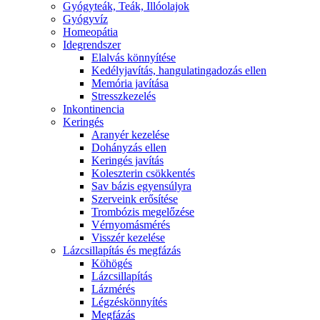
Gyógyteák, Teák, Illóolajok
Gyógyvíz
Homeopátia
Idegrendszer
Elalvás könnyítése
Kedélyjavítás, hangulatingadozás ellen
Memória javítása
Stresszkezelés
Inkontinencia
Keringés
Aranyér kezelése
Dohányzás ellen
Keringés javítás
Koleszterin csökkentés
Sav bázis egyensúlyra
Szerveink erősítése
Trombózis megelőzése
Vérnyomásmérés
Visszér kezelése
Lázcsillapítás és megfázás
Köhögés
Lázcsillapítás
Lázmérés
Légzéskönnyítés
Megfázás