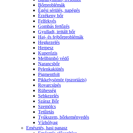
Bőrproblémák
Égési sérülés, napégés
Érzékeny bőr
Felfekvés
Gombás fertőzés
Gyulladt, irritált bőr
Haj- és fejbőrproblémák
Hegkezelés
Herpesz
Kuperózis
Mellbimbó védő
Narancsbőr
Pelenkakiütés
Pigmentfolt
Pikkelysömör (pszoriázis)
Rovarcsípés
Rühesség
Sebkezelés
Száraz Bőr
Szemölcs
Tetűirtás
Tyúkszem, bőrkeményedés
Vízhólyag
Emésztés, hasi panasz