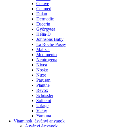
Cerave
Ceumed
Dalan
Dermedic
Eucerin
Györgytea
Hélia-D
Johnsons Baby
La Roche-Posay
Malizia
Medimento
Neutrogena
Nivea
Nosko
Nuxe
Parusan
Planthe
Revox
Schüssler
Soliteint
Uriage
Vichy
Yamuna
Vitaminok, ásványi anyagok
Ásványi Anyagok