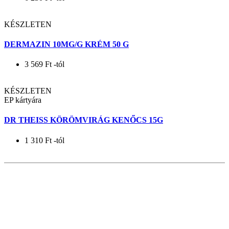
KÉSZLETEN
BURN FREE ÉGÉS ELLENI GÉL 59 ML
6 230
Ft
-tól
KÉSZLETEN
DERMAZIN 10MG/G KRÉM 50 G
3 569
Ft
-tól
KÉSZLETEN
EP kártyára
DR THEISS KÖRÖMVIRÁG KENŐCS 15G
1 310
Ft
-tól