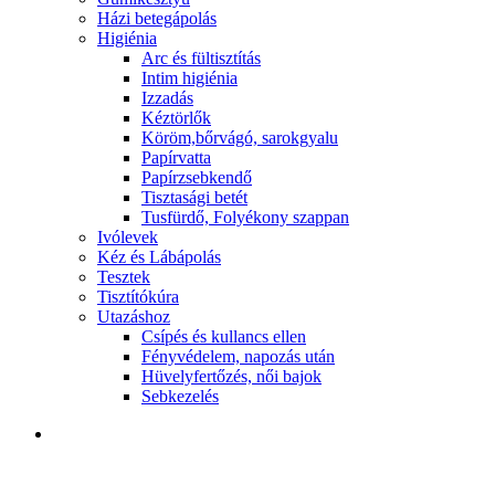
Házi betegápolás
Higiénia
Arc és fültisztítás
Intim higiénia
Izzadás
Kéztörlők
Köröm,bőrvágó, sarokgyalu
Papírvatta
Papírzsebkendő
Tisztasági betét
Tusfürdő, Folyékony szappan
Ivólevek
Kéz és Lábápolás
Tesztek
Tisztítókúra
Utazáshoz
Csípés és kullancs ellen
Fényvédelem, napozás után
Hüvelyfertőzés, női bajok
Sebkezelés