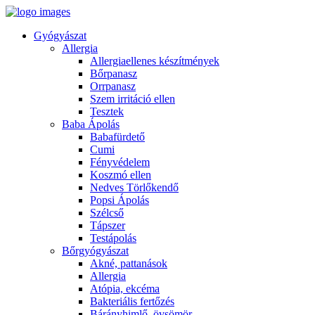
Gyógyászat
Allergia
Allergiaellenes készítmények
Bőrpanasz
Orrpanasz
Szem irritáció ellen
Tesztek
Baba Ápolás
Babafürdető
Cumi
Fényvédelem
Koszmó ellen
Nedves Törlőkendő
Popsi Ápolás
Szélcső
Tápszer
Testápolás
Bőrgyógyászat
Akné, pattanások
Allergia
Atópia, ekcéma
Bakteriális fertőzés
Bárányhimlő, övsömör