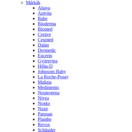
Márkák
Ahava
Apivita
Babe
Bioderma
Biomed
Cerave
Ceumed
Dalan
Dermedic
Eucerin
Györgytea
Hélia-D
Johnsons Baby
La Roche-Posay
Malizia
Medimento
Neutrogena
Nivea
Nosko
Nuxe
Parusan
Planthe
Revox
Schüssler