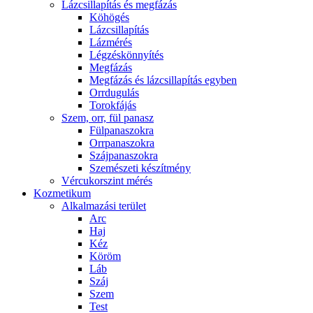
Lázcsillapítás és megfázás
Köhögés
Lázcsillapítás
Lázmérés
Légzéskönnyítés
Megfázás
Megfázás és lázcsillapítás egyben
Orrdugulás
Torokfájás
Szem, orr, fül panasz
Fülpanaszokra
Orrpanaszokra
Szájpanaszokra
Szemészeti készítmény
Vércukorszint mérés
Kozmetikum
Alkalmazási terület
Arc
Haj
Kéz
Köröm
Láb
Száj
Szem
Test