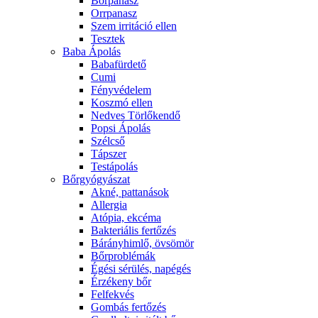
Bőrpanasz
Orrpanasz
Szem irritáció ellen
Tesztek
Baba Ápolás
Babafürdető
Cumi
Fényvédelem
Koszmó ellen
Nedves Törlőkendő
Popsi Ápolás
Szélcső
Tápszer
Testápolás
Bőrgyógyászat
Akné, pattanások
Allergia
Atópia, ekcéma
Bakteriális fertőzés
Bárányhimlő, övsömör
Bőrproblémák
Égési sérülés, napégés
Érzékeny bőr
Felfekvés
Gombás fertőzés