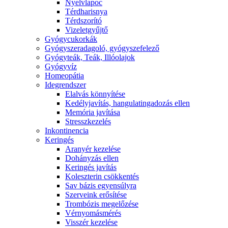
Nyelvlapoc
Térdharisnya
Térdszorító
Vizeletgyűjtő
Gyógycukorkák
Gyógyszeradagoló, gyógyszefelező
Gyógyteák, Teák, Illóolajok
Gyógyvíz
Homeopátia
Idegrendszer
Elalvás könnyítése
Kedélyjavítás, hangulatingadozás ellen
Memória javítása
Stresszkezelés
Inkontinencia
Keringés
Aranyér kezelése
Dohányzás ellen
Keringés javítás
Koleszterin csökkentés
Sav bázis egyensúlyra
Szerveink erősítése
Trombózis megelőzése
Vérnyomásmérés
Visszér kezelése