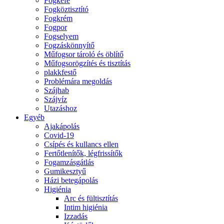
Fogkefe
Fogköztisztító
Fogkrém
Fogpor
Fogselyem
Fogzáskönnyítő
Műfogsor tároló és öblítő
Műfogsorögzítés és tisztítás
plakkfestő
Problémára megoldás
Szájhab
Szájvíz
Utazáshoz
Egyéb
Ajakápolás
Covid-19
Csípés és kullancs ellen
Fertőtlenítők, légfrissítők
Fogamzásgátlás
Gumikesztyű
Házi betegápolás
Higiénia
Arc és fültisztítás
Intim higiénia
Izzadás