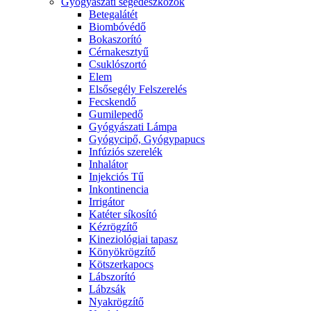
Gyógyászati segédeszközök
Betegalátét
Biombóvédő
Bokaszorító
Cérnakesztyű
Csuklószortó
Elem
Elsősegély Felszerelés
Fecskendő
Gumilepedő
Gyógyászati Lámpa
Gyógycipő, Gyógypapucs
Infúziós szerelék
Inhalátor
Injekciós Tű
Inkontinencia
Irrigátor
Katéter síkosító
Kézrögzítő
Kineziológiai tapasz
Könyökrögzítő
Kötszerkapocs
Lábszorító
Lábzsák
Nyakrögzítő