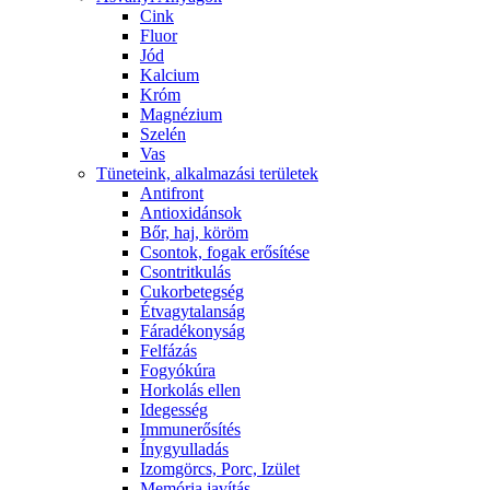
Cink
Fluor
Jód
Kalcium
Króm
Magnézium
Szelén
Vas
Tüneteink, alkalmazási területek
Antifront
Antioxidánsok
Bőr, haj, köröm
Csontok, fogak erősítése
Csontritkulás
Cukorbetegség
Étvagytalanság
Fáradékonyság
Felfázás
Fogyókúra
Horkolás ellen
Idegesség
Immunerősítés
Ínygyulladás
Izomgörcs, Porc, Izület
Memória javítás