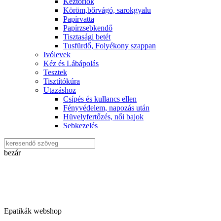
Kéztörlők
Köröm,bőrvágó, sarokgyalu
Papírvatta
Papírzsebkendő
Tisztasági betét
Tusfürdő, Folyékony szappan
Ivólevek
Kéz és Lábápolás
Tesztek
Tisztítókúra
Utazáshoz
Csípés és kullancs ellen
Fényvédelem, napozás után
Hüvelyfertőzés, női bajok
Sebkezelés
bezár
Epatikák webshop