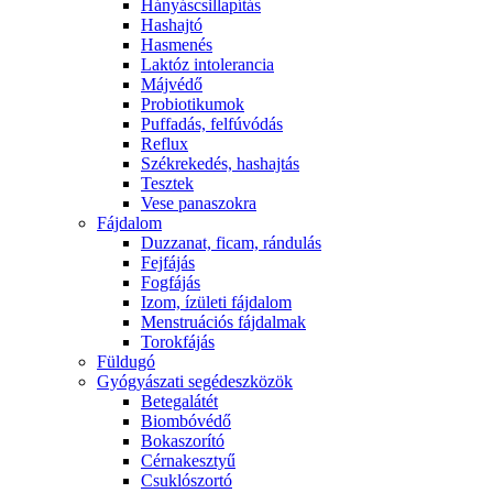
Hányáscsillapítás
Hashajtó
Hasmenés
Laktóz intolerancia
Májvédő
Probiotikumok
Puffadás, felfúvódás
Reflux
Székrekedés, hashajtás
Tesztek
Vese panaszokra
Fájdalom
Duzzanat, ficam, rándulás
Fejfájás
Fogfájás
Izom, ízületi fájdalom
Menstruációs fájdalmak
Torokfájás
Füldugó
Gyógyászati segédeszközök
Betegalátét
Biombóvédő
Bokaszorító
Cérnakesztyű
Csuklószortó