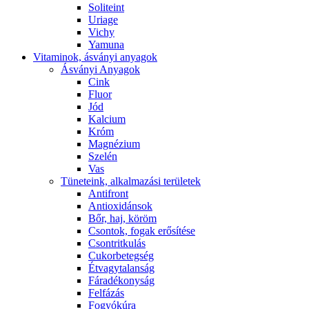
Soliteint
Uriage
Vichy
Yamuna
Vitaminok, ásványi anyagok
Ásványi Anyagok
Cink
Fluor
Jód
Kalcium
Króm
Magnézium
Szelén
Vas
Tüneteink, alkalmazási területek
Antifront
Antioxidánsok
Bőr, haj, köröm
Csontok, fogak erősítése
Csontritkulás
Cukorbetegség
Étvagytalanság
Fáradékonyság
Felfázás
Fogyókúra