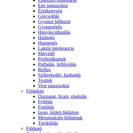
Emésztés elősegítése
Epe panaszokra
Érzékenység
Görcsoldás
Gyomor bélhurut
Gyomorégés
Hányáscsillapítás
Hashajtó
Hasmenés
Laktóz intolerancia
Májvédő
Probiotikumok
Puffadás, felfúvódás
Reflux
Székrekedés, hashajtás
Tesztek
Vese panaszokra
Fájdalom
Duzzanat, ficam, rándulás
Fejfájás
Fogfájás
Izom, ízületi fájdalom
Menstruációs fájdalmak
Torokfájás
Füldugó