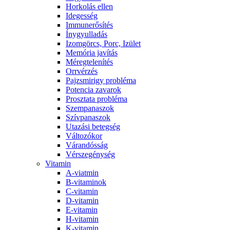
Horkolás ellen
Idegesség
Immunerősítés
Ínygyulladás
Izomgörcs, Porc, Izület
Memória javítás
Méregtelenítés
Orrvérzés
Pajzsmirigy probléma
Potencia zavarok
Prosztata probléma
Szempanaszok
Szívpanaszok
Utazási betegség
Változókor
Várandósság
Vérszegénység
Vitamin
A-viatmin
B-vitaminok
C-vitamin
D-vitamin
E-vitamin
H-vitamin
K-vitamin