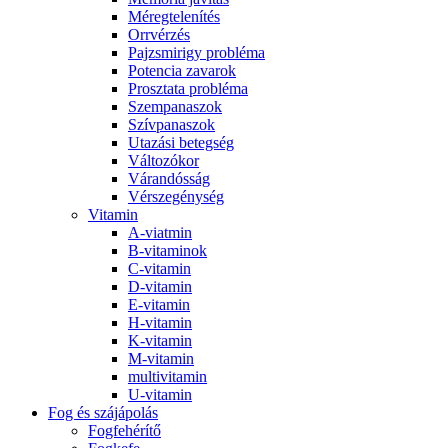
Méregtelenítés
Orrvérzés
Pajzsmirigy probléma
Potencia zavarok
Prosztata probléma
Szempanaszok
Szívpanaszok
Utazási betegség
Változókor
Várandósság
Vérszegénység
Vitamin
A-viatmin
B-vitaminok
C-vitamin
D-vitamin
E-vitamin
H-vitamin
K-vitamin
M-vitamin
multivitamin
U-vitamin
Fog és szájápolás
Fogfehérítő