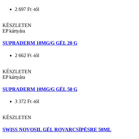
KÉSZLETEN
PANTHENOL MED 10% SPRAY 130G MEDICOUNO
4 719
Ft
-tól
KÉSZLETEN
PANTHENOL SOS 10% SPRAY 130G SIROWA
2 697
Ft
-tól
KÉSZLETEN
EP kártyára
SUPRADERM 10MG/G GÉL 20 G
2 662
Ft
-tól