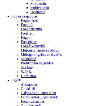
M-vitamin
multivitamin
U-vitamin
Fog és szájápolás
Fogfehérítő
Fogkefe
Fogköztisztító
Fogkrém
Fogpor
Fogselyem
Fogzáskönnyítő
Műfogsor tároló és öblítő
Műfogsorögzítés és tisztítás
plakkfestő
Problémára megoldás
Szájhab
Szájvíz
Utazáshoz
Egyéb
Ajakápolás
Covid-19
Csípés és kullancs ellen
Fertőtlenítők, légfrissítők
Fogamzásgátlás
Gumikesztyű