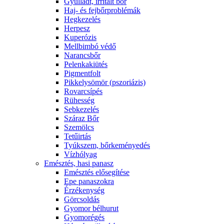
Gyulladt, irritált bőr
Haj- és fejbőrproblémák
Hegkezelés
Herpesz
Kuperózis
Mellbimbó védő
Narancsbőr
Pelenkakiütés
Pigmentfolt
Pikkelysömör (pszoriázis)
Rovarcsípés
Rühesség
Sebkezelés
Száraz Bőr
Szemölcs
Tetűirtás
Tyúkszem, bőrkeményedés
Vízhólyag
Emésztés, hasi panasz
Emésztés elősegítése
Epe panaszokra
Érzékenység
Görcsoldás
Gyomor bélhurut
Gyomorégés