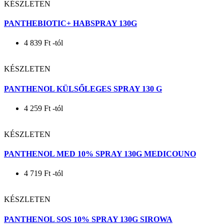
KÉSZLETEN
EP kártyára
OCTENISEPT SEBKEZELŐ GÉL 1X 20ML
3 089
Ft
-tól
KÉSZLETEN
PANTHEBIOTIC+ HABSPRAY 130G
4 839
Ft
-tól
KÉSZLETEN
PANTHENOL KÜLSŐLEGES SPRAY 130 G
4 259
Ft
-tól