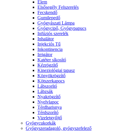
Elem
Elsősegély Felszerelés
Fecskendő
Gumilepedő
Gyógyászati Lámpa
Gyógycipő, Gyógypapucs
Infúziós szerelék
Inhalátor
Injekciós Tű
Inkontinencia
Irrigátor
Katéter síkosító
Kézrögzítő
Kineziológiai tapasz
Könyökrögzítő
Kötszerkapocs
Lábszorító
Lábzsák
Nyakrögzítő
Nyelvlapoc
Térdharisnya
Térdszorító
Vizeletgyűjtő
Gyógycukorkák
Gyógyszeradagoló, gyógyszefelező