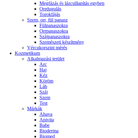
Megfázás és lázcsillapítás egyben
Orrdugulás
Torokfájás
Szem, orr, fül panasz
Fülpanaszokra
Orrpanaszokra
Szájpanaszokra
Szemészeti készítmény
Vércukorszint mérés
Kozmetikum
Alkalmazási terület
Arc
Haj
Kéz
Köröm
Láb
Száj
Szem
Test
Márkák
Ahava
Apivita
Babe
Bioderma
Biomed