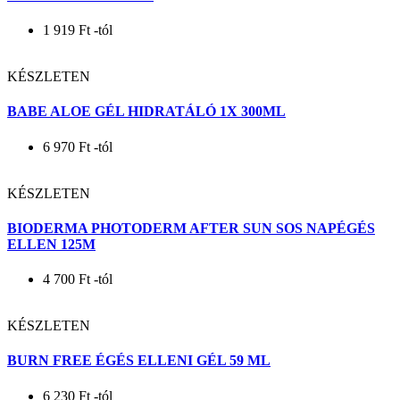
1 919
Ft
-tól
KÉSZLETEN
BABE ALOE GÉL HIDRATÁLÓ 1X 300ML
6 970
Ft
-tól
KÉSZLETEN
BIODERMA PHOTODERM AFTER SUN SOS NAPÉGÉS
ELLEN 125M
4 700
Ft
-tól