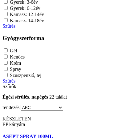
Gyerek: 3-6év
Gyerek: 6-12év
Kamasz: 12-14év
Kamasz: 14-18év
Szűrés
Gyógyszerforma
Gél
Kenőcs
Krém
Spray
Szuszpenzió, tej
Szűrés
Szűrők
Égési sérülés, napégés
22 találat
rendezés
KÉSZLETEN
EP kártyára
ASEPT SPRAY 100ML