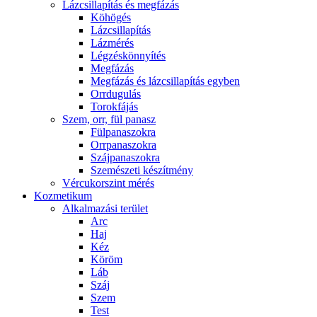
Lázcsillapítás és megfázás
Köhögés
Lázcsillapítás
Lázmérés
Légzéskönnyítés
Megfázás
Megfázás és lázcsillapítás egyben
Orrdugulás
Torokfájás
Szem, orr, fül panasz
Fülpanaszokra
Orrpanaszokra
Szájpanaszokra
Szemészeti készítmény
Vércukorszint mérés
Kozmetikum
Alkalmazási terület
Arc
Haj
Kéz
Köröm
Láb
Száj
Szem
Test