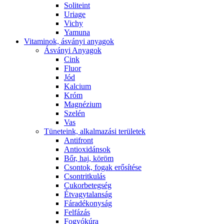
Soliteint
Uriage
Vichy
Yamuna
Vitaminok, ásványi anyagok
Ásványi Anyagok
Cink
Fluor
Jód
Kalcium
Króm
Magnézium
Szelén
Vas
Tüneteink, alkalmazási területek
Antifront
Antioxidánsok
Bőr, haj, köröm
Csontok, fogak erősítése
Csontritkulás
Cukorbetegség
Étvagytalanság
Fáradékonyság
Felfázás
Fogyókúra