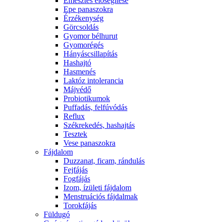
Emésztés elősegítése
Epe panaszokra
Érzékenység
Görcsoldás
Gyomor bélhurut
Gyomorégés
Hányáscsillapítás
Hashajtó
Hasmenés
Laktóz intolerancia
Májvédő
Probiotikumok
Puffadás, felfúvódás
Reflux
Székrekedés, hashajtás
Tesztek
Vese panaszokra
Fájdalom
Duzzanat, ficam, rándulás
Fejfájás
Fogfájás
Izom, ízületi fájdalom
Menstruációs fájdalmak
Torokfájás
Füldugó