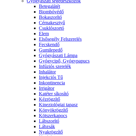
Gyógyászati segédeszközök
Betegalátét
Biombóvédő
Bokaszorító
Cérnakesztyű
Csuklószortó
Elem
Elsősegély Felszerelés
Fecskendő
Gumilepedő
Gyógyászati Lámpa
Gyógycipő, Gyógypapucs
Infúziós szerelék
Inhalátor
Injekciós Tű
Inkontinencia
Irrigátor
Katéter síkosító
Kézrögzítő
Kineziológiai tapasz
Könyökrögzítő
Kötszerkapocs
Lábszorító
Lábzsák
Nyakrögzítő