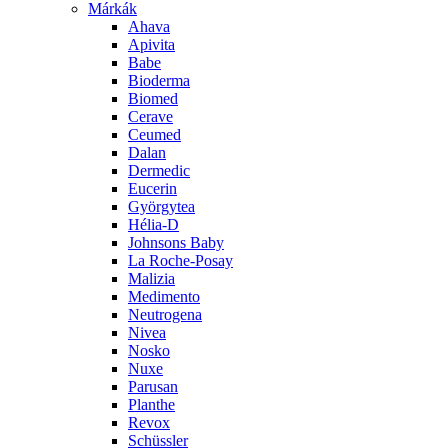
Márkák
Ahava
Apivita
Babe
Bioderma
Biomed
Cerave
Ceumed
Dalan
Dermedic
Eucerin
Györgytea
Hélia-D
Johnsons Baby
La Roche-Posay
Malizia
Medimento
Neutrogena
Nivea
Nosko
Nuxe
Parusan
Planthe
Revox
Schüssler