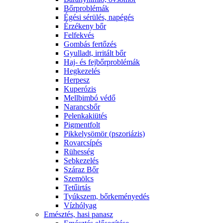
Bőrproblémák
Égési sérülés, napégés
Érzékeny bőr
Felfekvés
Gombás fertőzés
Gyulladt, irritált bőr
Haj- és fejbőrproblémák
Hegkezelés
Herpesz
Kuperózis
Mellbimbó védő
Narancsbőr
Pelenkakiütés
Pigmentfolt
Pikkelysömör (pszoriázis)
Rovarcsípés
Rühesség
Sebkezelés
Száraz Bőr
Szemölcs
Tetűirtás
Tyúkszem, bőrkeményedés
Vízhólyag
Emésztés, hasi panasz