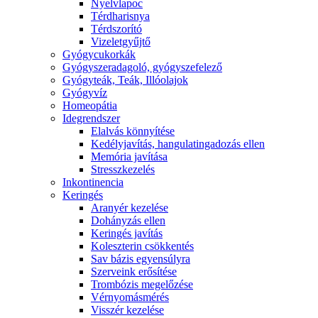
Nyelvlapoc
Térdharisnya
Térdszorító
Vizeletgyűjtő
Gyógycukorkák
Gyógyszeradagoló, gyógyszefelező
Gyógyteák, Teák, Illóolajok
Gyógyvíz
Homeopátia
Idegrendszer
Elalvás könnyítése
Kedélyjavítás, hangulatingadozás ellen
Memória javítása
Stresszkezelés
Inkontinencia
Keringés
Aranyér kezelése
Dohányzás ellen
Keringés javítás
Koleszterin csökkentés
Sav bázis egyensúlyra
Szerveink erősítése
Trombózis megelőzése
Vérnyomásmérés
Visszér kezelése