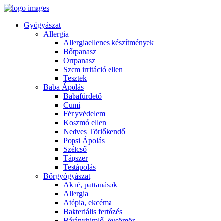
Gyógyászat
Allergia
Allergiaellenes készítmények
Bőrpanasz
Orrpanasz
Szem irritáció ellen
Tesztek
Baba Ápolás
Babafürdető
Cumi
Fényvédelem
Koszmó ellen
Nedves Törlőkendő
Popsi Ápolás
Szélcső
Tápszer
Testápolás
Bőrgyógyászat
Akné, pattanások
Allergia
Atópia, ekcéma
Bakteriális fertőzés
Bárányhimlő, övsömör